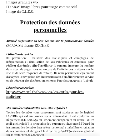
Images gratuites wix
PIXABAY Image libres pour usage commercial
Image du C.L.E.S.
Protection des données
personnelles
Autorité responsable au sens des lois sur la protection des données
Stéphanie ROCHER
(RGPD):
Utilisation de cookies
Ils permettent d’établir des statistiques et comptages de
fréquentation et d'utilisation de ses rubriques et contenus, pour
réaliser des études afin d’améliorer le contenu (mesure du nombre
de visites, de pages vues ou encore de l'activité des visiteurs sur le
site et de leur fréquence de retour). Ils nous permettent également
d’analyser la navigation des internautes afin d’améliorer notre service
ou de détecter des dysfonctionnements. Fournisseur: google Analytic
Désactiver les cookies
https://www.cnil.fr/fr/cookies-les-outils-pour-les-
maitriser
Mes données confidentielles sont-elles exposées ?
Toutes les données vous concernant sont stockées sur le logiciel
LASTRIA qui est un dossier social informatisé. Il est conforme au
Règlement (UE) 2016/679 du Parlement européen et du Conseil du 27
avril 2016, relatif à la protection des personnes physiques à l'égard du
traitement des données à caractère personnel et à la libre circulation
de ces données, et abrogeant la directive 95/46/CE (règlement général
sur la protection des données).