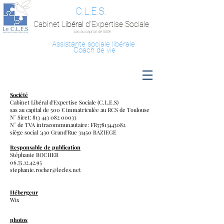
C.L.E.S.
C
abinet
L
ibéral
d'
E
xpertise
S
ociale
sas au capital de 500€
Assistante sociale libérale
Coach de vie
MENTIONS LÉGALES
Société
Cabinet Libéral d'Expertise Sociale (C.L.E.S)
sas au capital de 500 € immatriculée au RCS de Toulouse
N° Siret:
813 443 082 00033
N° de TVA intracommunautaire: FR57813443082
siège social :430 Grand'Rue
31450 BAZIEGE
Responsable de publicatio
n
Stéphanie ROCHER
06.75.12.42.95
stephanie.rocher@lecles.net
Hébergeur
Wix
photos