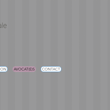
ale
ION
AVOCAT(E)S
CONTACT