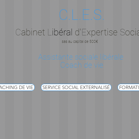
C.L.E.S.
C
abinet
L
ibéral
d'
E
xpertise
S
oci
sas au capital de 500€
Assistante sociale libérale
Coach de vie
CHING DE VIE
SERVICE SOCIAL EXTERNALISÉ
FORMAT